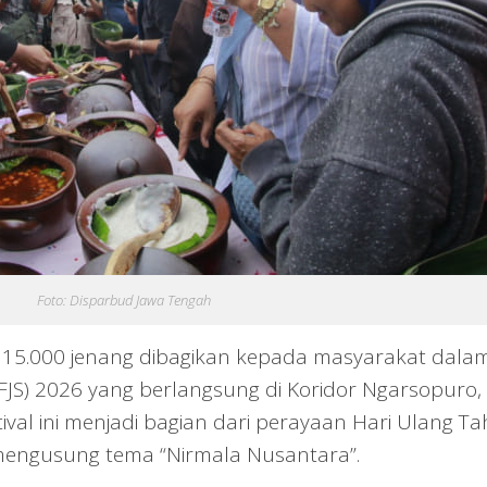
Foto: Disparbud Jawa Tengah
15.000 jenang dibagikan kepada masyarakat dala
 (FJS) 2026 yang berlangsung di Koridor Ngarsopuro,
tival ini menjadi bagian dari perayaan Hari Ulang T
mengusung tema “Nirmala Nusantara”.