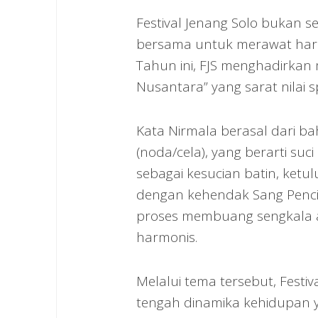
Festival Jenang Solo bukan 
bersama untuk merawat harm
Tahun ini, FJS menghadirkan
Nusantara” yang sarat nilai sp
Kata Nirmala berasal dari bah
(noda/cela), yang berarti su
sebagai kesucian batin, ketul
dengan kehendak Sang Pencipt
proses membuang sengkala a
harmonis.
Melalui tema tersebut, Festiv
tengah dinamika kehidupan y