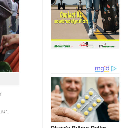
m
ahun