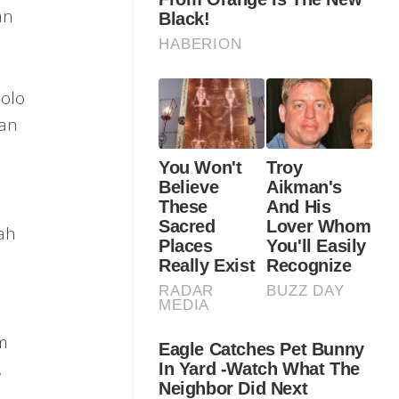
an
Solo
aan
ah
m
.