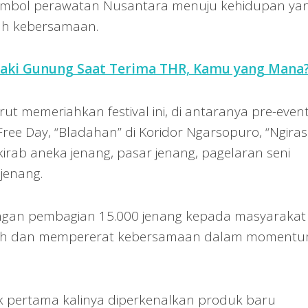
 simbol perawatan Nusantara menuju kehidupan ya
uh kebersamaan.
daki Gunung Saat Terima THR, Kamu yang Mana
ut memeriahkan festival ini, di antaranya pre-even
r Free Day, “Bladahan” di Koridor Ngarsopuro, “Ngiras
kirab aneka jenang, pasar jenang, pagelaran seni
jenang.
engan pembagian 15.000 jenang kepada masyarakat
rkah dan mempererat kebersamaan dalam moment
uk pertama kalinya diperkenalkan produk baru