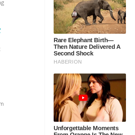
ng
?
t
um