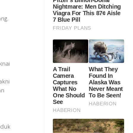
ng.
knai
akni
an
oduk