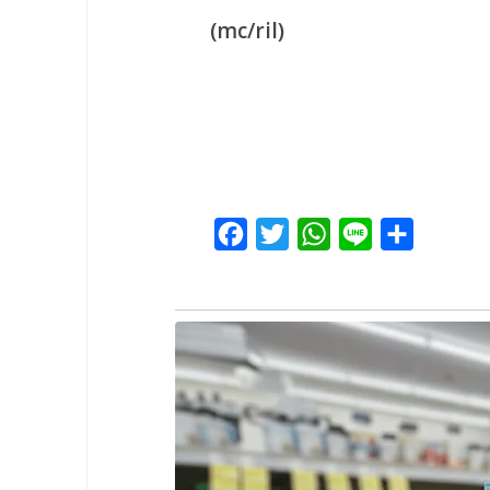
(mc/ril)
Facebook
Twitter
WhatsApp
Line
Share