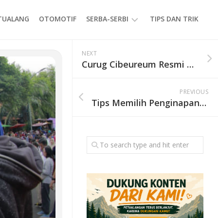
ETUALANG
OTOMOTIF
SERBA-SERBI
TIPS DAN TRIK
EVENT
NEXT
Curug Cibeureum Resmi Dibuka Kembali 20 Februari 2026, Ini Pengumuman Resmi TNGGP
GAYA
HIDUP
PREVIOUS
PRODUK
Tips Memilih Penginapan saat Liburan agar Nyaman dan Sesuai Budget