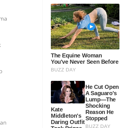
ama
k
p
gan