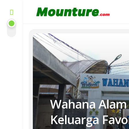
Skip
to
content
Wahana Alam 
Keluarga Favor