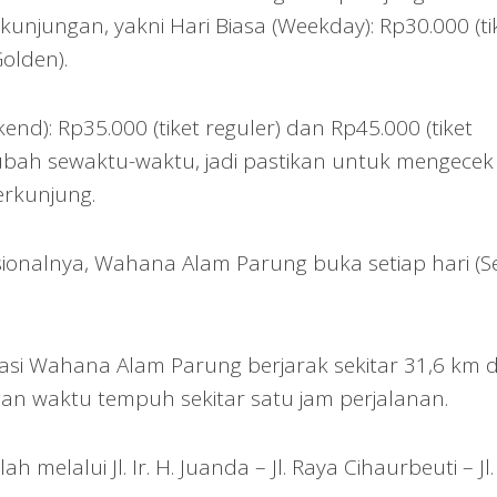
unjungan, yakni Hari Biasa (Weekday): Rp30.000 (ti
Golden).
nd): Rp35.000 (tiket reguler) dan Rp45.000 (tiket
rubah sewaktu-waktu, jadi pastikan untuk mengecek
erkunjung.
onalnya, Wahana Alam Parung buka setiap hari (S
asi Wahana Alam Parung berjarak sekitar 31,6 km d
an waktu tempuh sekitar satu jam perjalanan.
melalui Jl. Ir. H. Juanda – Jl. Raya Cihaurbeuti – Jl.