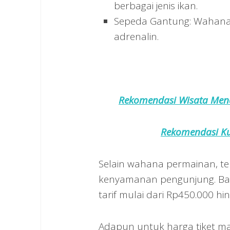
berbagai jenis ikan.
Sepeda Gantung: Wahana 
adrenalin.
Rekomendasi Wisata Mena
Rekomendasi Ku
Selain wahana permainan, tem
kenyamanan pengunjung. Bag
tarif mulai dari Rp450.000 h
Adapun untuk harga tiket m