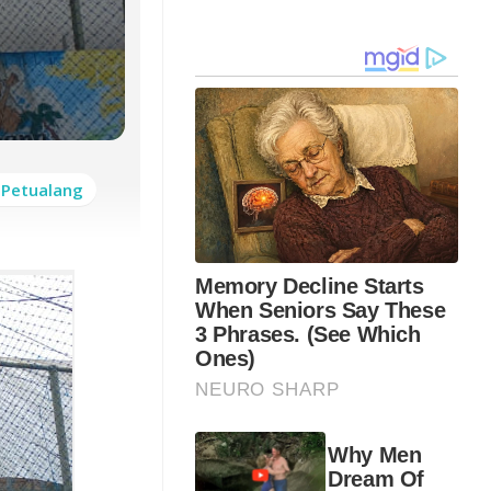
 Petualang