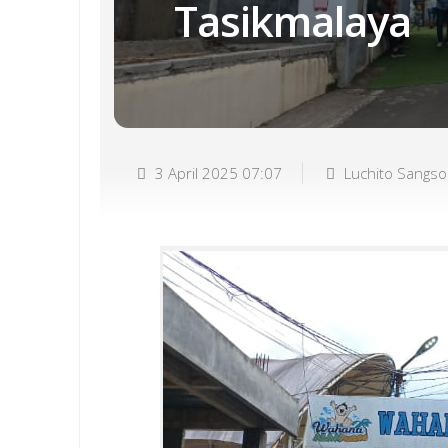
Tasikmalaya
3 April 2025 07:07
Luchito Sangs