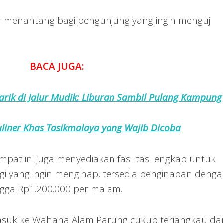
menantang bagi pengunjung yang ingin menguji
BACA JUGA:
rik di Jalur Mudik: Liburan Sambil Pulang Kampung
liner Khas Tasikmalaya yang Wajib Dicoba
pat ini juga menyediakan fasilitas lengkap untuk
i yang ingin menginap, tersedia penginapan deng
ingga Rp1.200.000 per malam.
asuk ke Wahana Alam Parung cukup terjangkau da