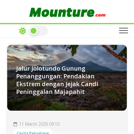
Skip
to
content
Jalur Jolotundo Gunung
Penanggungan: Pendakian
Ekstrem dengan Jejak Candi
Peninggalan Majapahit
11 March 2026 09:10
Cerita Petualang