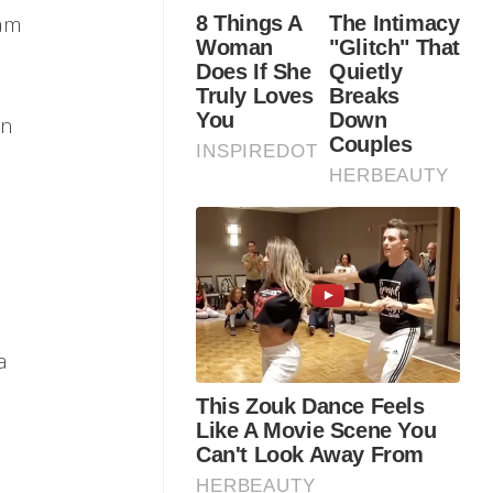
lam
an
a