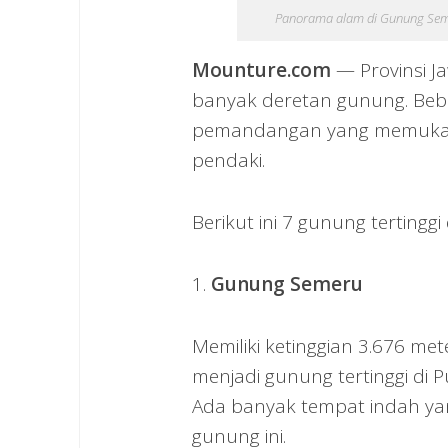
Panorama alam di Gunung Seme
Mounture.com
— Provinsi J
banyak deretan gunung. Bebe
pemandangan yang memukau 
pendaki.
Berikut ini 7 gunung tertinggi 
1.
Gunung Semeru
Memiliki ketinggian 3.676 me
menjadi gunung tertinggi di P
Ada banyak tempat indah ya
gunung ini.