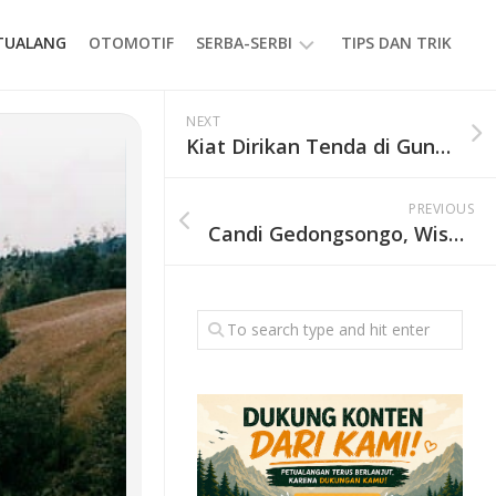
ETUALANG
OTOMOTIF
SERBA-SERBI
TIPS DAN TRIK
EVENT
NEXT
Kiat Dirikan Tenda di Gunung saat Badai
GAYA
HIDUP
PREVIOUS
PRODUK
Candi Gedongsongo, Wisata Alam dengan Warisan Peradaban Jawa Kuno