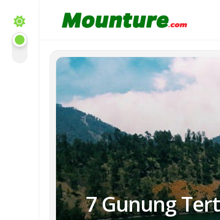
Skip
to
content
7 Gunung Tert