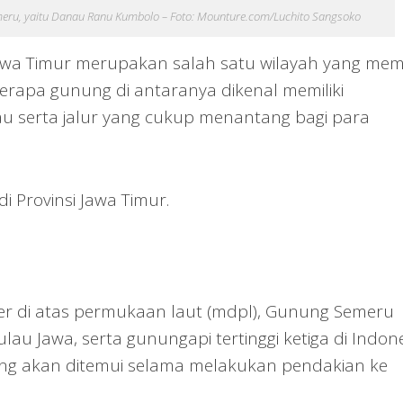
ru, yaitu Danau Ranu Kumbolo – Foto: Mounture.com/Luchito Sangsoko
awa Timur merupakan salah satu wilayah yang memil
rapa gunung di antaranya dikenal memiliki
serta jalur yang cukup menantang bagi para
di Provinsi Jawa Timur.
ter di atas permukaan laut (mdpl), Gunung Semeru
ulau Jawa, serta gunungapi tertinggi ketiga di Indone
ng akan ditemui selama melakukan pendakian ke