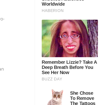
ro-
an