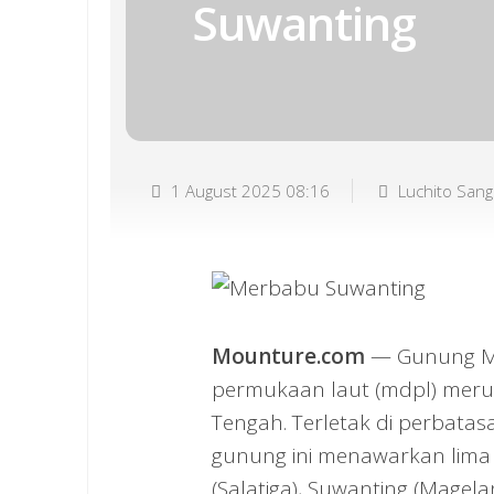
Suwanting
1 August 2025 08:16
Luchito San
Mounture.com
— Gunung Mer
permukaan laut (mdpl) merup
Tengah. Terletak di perbata
gunung ini menawarkan lima ja
(Salatiga), Suwanting (Magel