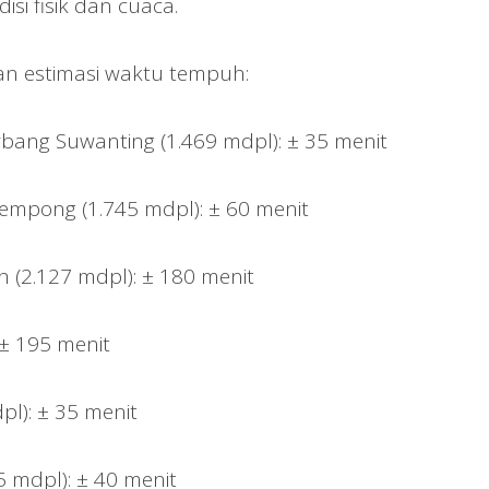
si fisik dan cuaca.
an estimasi waktu tempuh:
bang Suwanting (1.469 mdpl): ± 35 menit
empong (1.745 mdpl): ± 60 menit
h (2.127 mdpl): ± 180 menit
 ± 195 menit
pl): ± 35 menit
5 mdpl): ± 40 menit