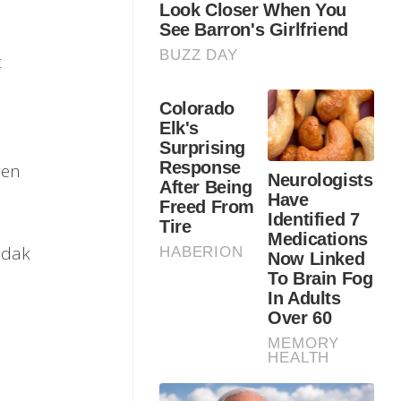
t
gen
idak