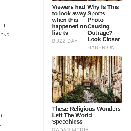
pat
mnya
h
ar