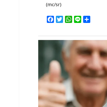
(mc/sr)
Facebook
Twitter
WhatsApp
Line
Share