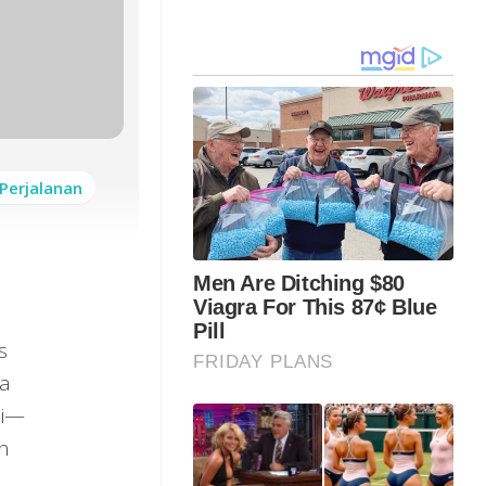
Perjalanan
s
wa
li—
an