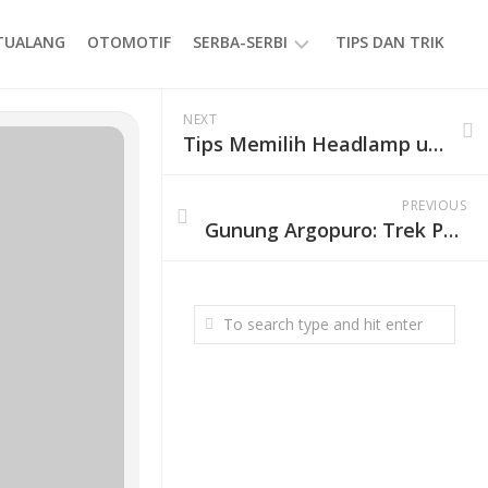
ETUALANG
OTOMOTIF
SERBA-SERBI
TIPS DAN TRIK
EVENT
NEXT
Tips Memilih Headlamp untuk Pendakian: Ringan, Tahan Lama, dan Penuh Fitur
GAYA
HIDUP
PREVIOUS
PRODUK
Gunung Argopuro: Trek Pendakian Terpanjang di Jawa dan Kisah Mistis Danau Taman Hidup