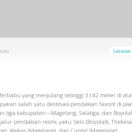
gsoko
Catatan 
babu yang menjulang setinggi 3.142 meter di ata
akan salah satu destinasi pendakian favorit di Ja
san tiga kabupaten—Magelang, Salatiga, dan Boyola
lur pendakian resmi, yaitu: Selo (Boyolali), Thekel
ang), Wekas (Magelang), dan Cuntel (Magelang).