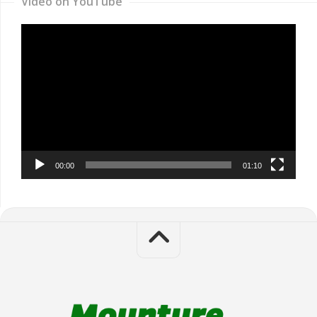
Video on YouTube
Video
Player
00:00
01:10