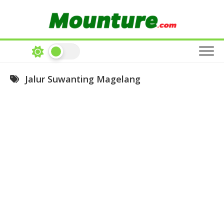
Skip
to
content
Jalur Suwanting Magelang