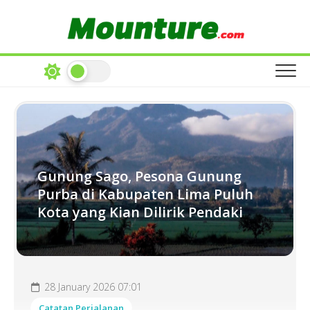
Skip
to
content
Gunung Sago, Pesona Gunung
Purba di Kabupaten Lima Puluh
Kota yang Kian Dilirik Pendaki
28 January 2026 07:01
Catatan Perjalanan