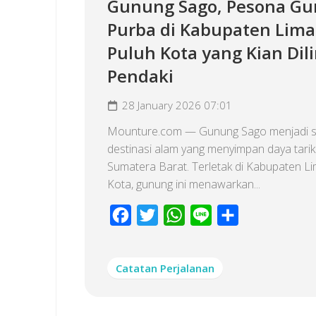
Gunung Sago, Pesona G
Purba di Kabupaten Lima
Puluh Kota yang Kian Dili
Pendaki
28 January 2026 07:01
Mounture.com — Gunung Sago menjadi s
destinasi alam yang menyimpan daya tarik
Sumatera Barat. Terletak di Kabupaten L
Kota, gunung ini menawarkan...
Facebook
Twitter
WhatsApp
Line
Share
Catatan Perjalanan