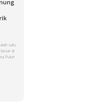
unung
rik
alah satu
 besar di
ima Puluh