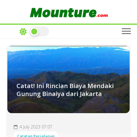
Skip
to
content
Catat! Ini Rincian Biaya Mendaki
Gunung Binaiya dari Jakarta
4 July 2023 07:07
Catatan Perjalanan