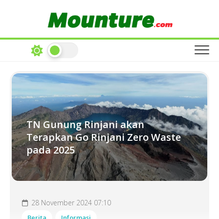
Skip
to
content
TN Gunung Rinjani akan
Terapkan Go Rinjani Zero Waste
pada 2025
28 November 2024 07:10
Berita
Informasi