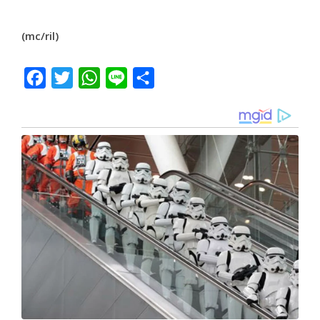
(mc/ril)
Facebook
Twitter
WhatsApp
Line
Share