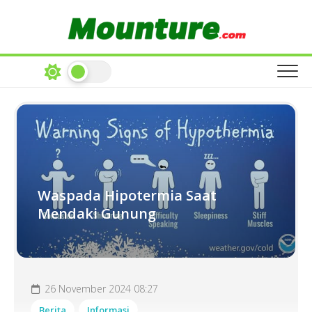
Skip
to
content
Waspada Hipotermia Saat
Mendaki Gunung
26 November 2024 08:27
Berita
Informasi