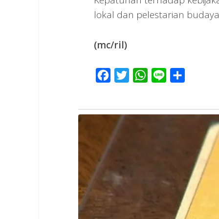
lokal dan pelestarian buday
(mc/ril)
Facebook
Twitter
WhatsApp
Line
Share