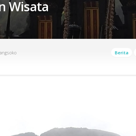
n Wisata
Sangsoko
Berita