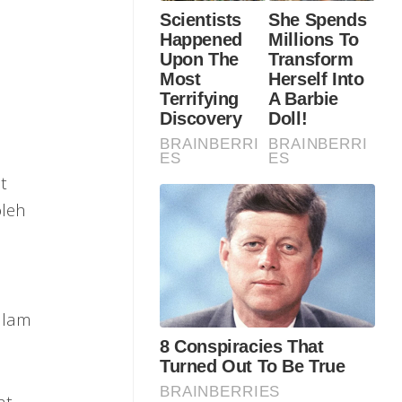
t
oleh
alam
at