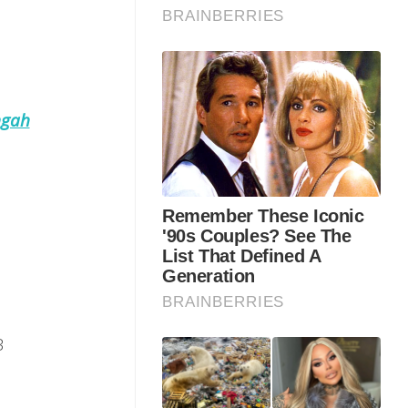
ngah
B