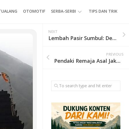
ETUALANG
OTOMOTIF
SERBA-SERBI
TIPS DAN TRIK
EVENT
NEXT
Lembah Pasir Sumbul: Destinasi Camping Seru di Cianjur
GAYA
HIDUP
PREVIOUS
PRODUK
Pendaki Remaja Asal Jakarta Meninggal Dunia di Gunung Slamet