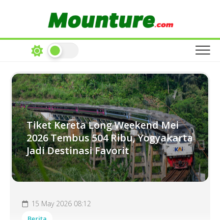
Skip
to
content
Tiket Kereta Long Weekend Mei
2026 Tembus 504 Ribu, Yogyakarta
Jadi Destinasi Favorit
15 May 2026 08:12
Berita