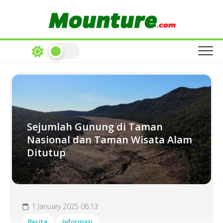
Skip
to
content
Sejumlah Gunung di Taman
Nasional dan Taman Wisata Alam
Ditutup
1 January 2025 06:13
Berita
Informasi