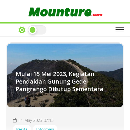
Skip
to
content
Mulai 15 Mei 2023, Kegiatan
Pendakian Gunung Gede
Pangrango Ditutup Sementara
11 May 2023 07:15
Berita
Informasi