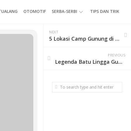
ETUALANG
OTOMOTIF
SERBA-SERBI
TIPS DAN TRIK
EVENT
NEXT
5 Lokasi Camp Gunung di Indonesia yang Selalu Bikin Rindu
GAYA
HIDUP
PRODUK
PREVIOUS
Legenda Batu Lingga Gunung Ciremai, Jejak Sunan Gunung Jati di Ketinggian 2.200 Mdpl