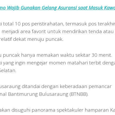
mo Wajib Gunakan Gelang Asuransi saat Masuk Kaw
total 10 pos peristirahatan, termasuk pos terakhi
 menjadi area favorit untuk mendirikan tenda atau
elatif dekat menuju puncak.
ju puncak hanya memakan waktu sekitar 30 menit.
daki yang ingin mengejar momen matahari terbit den
Selatan.
saraung ditandai dengan keberadaan pemancar
ional Bantimurung Bulusaraung (BTNBB).
daki akan disuguhi panorama spektakuler hamparan K