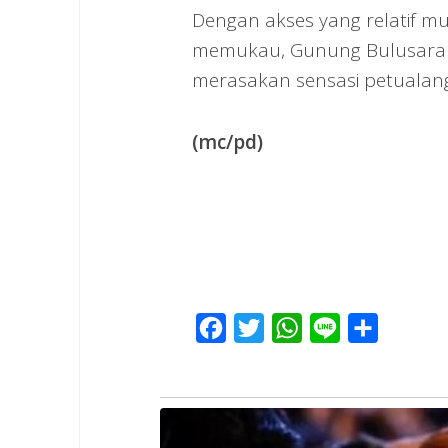
Dengan akses yang relatif m
memukau, Gunung Bulusaraung
merasakan sensasi petualang
(mc/pd)
Facebook
Twitter
WhatsApp
Line
Share