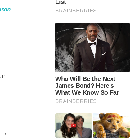
asan
r
gan
arst