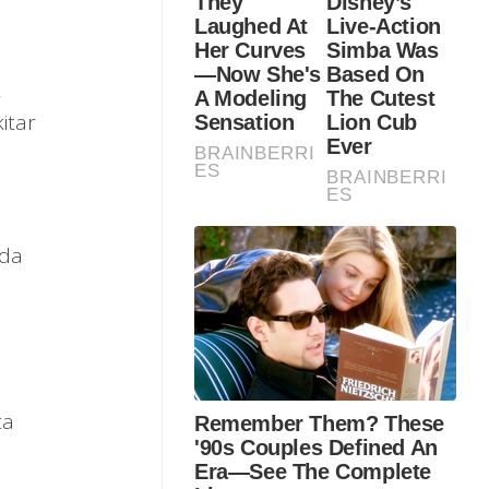
k
itar
ada
ta