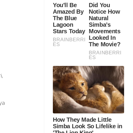
i,
ya