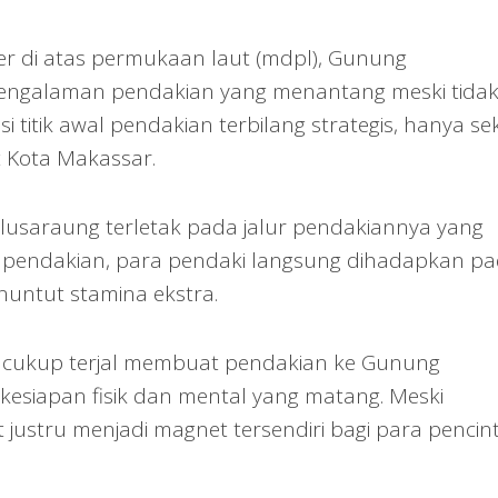
er di atas permukaan laut (mdpl), Gunung
ngalaman pendakian yang menantang meski tida
i titik awal pendakian terbilang strategis, hanya sek
t Kota Makassar.
usaraung terletak pada jalur pendakiannya yang
l pendakian, para pendaki langsung dihadapkan p
untut stamina ekstra.
ang cukup terjal membuat pendakian ke Gunung
siapan fisik dan mental yang matang. Meski
 justru menjadi magnet tersendiri bagi para pencin