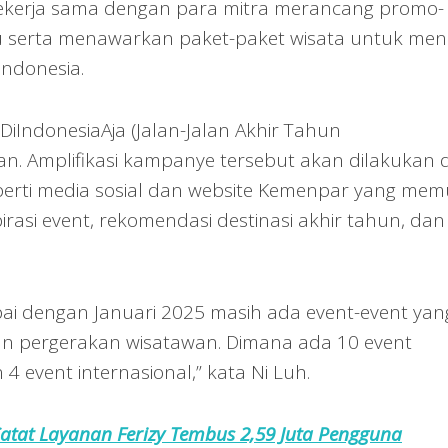
bekerja sama dengan para mitra merancang promo-
 serta menawarkan paket-paket wisata untuk men
Indonesia.
DiIndonesiaAja (Jalan-Jalan Akhir Tahun
kan. Amplifikasi kampanye tersebut akan dilakukan d
eperti media sosial dan website Kemenpar yang mem
irasi event, rekomendasi destinasi akhir tahun, dan
i dengan Januari 2025 masih ada event-event yan
an pergerakan wisatawan. Dimana ada 10 event
 4 event internasional,” kata Ni Luh.
atat Layanan Ferizy Tembus 2,59 Juta Pengguna