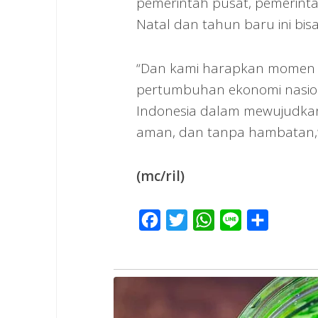
pemerintah pusat, pemerinta
Natal dan tahun baru ini bis
“Dan kami harapkan momen in
pertumbuhan ekonomi nasiona
Indonesia dalam mewujudkan
aman, dan tanpa hambatan,”
(mc/ril)
Facebook
Twitter
WhatsApp
Line
Share