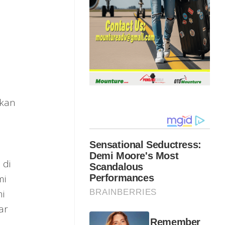
a
gkan
 di
mi
i
ar