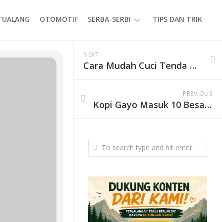
ETUALANG
OTOMOTIF
SERBA-SERBI
TIPS DAN TRIK
EVENT
NEXT
Cara Mudah Cuci Tenda Dome
GAYA
HIDUP
PREVIOUS
PRODUK
Kopi Gayo Masuk 10 Besar Kopi Terbaik Dunia versi TasteAtlas