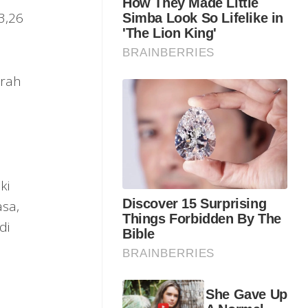
3,26
erah
ki
sa,
di