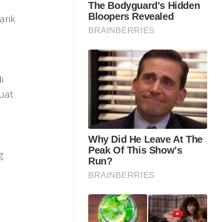
arik
i
uat
g