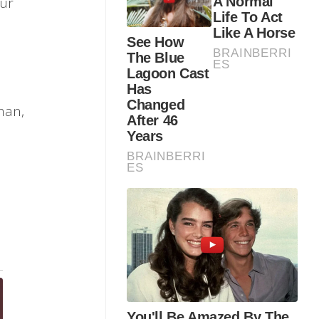
bur
man,