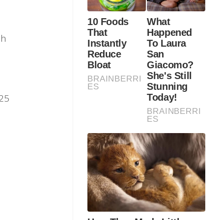
ah
325
h