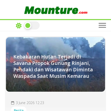
Skip
to
content
Kebakaran Hutan Terjadi di
Savana Propok Gunung Rinjani,
Pendaki dan Wisatawan Diminta
Waspada Saat Musim Kemarau
3 June 2026 12:23
Berita