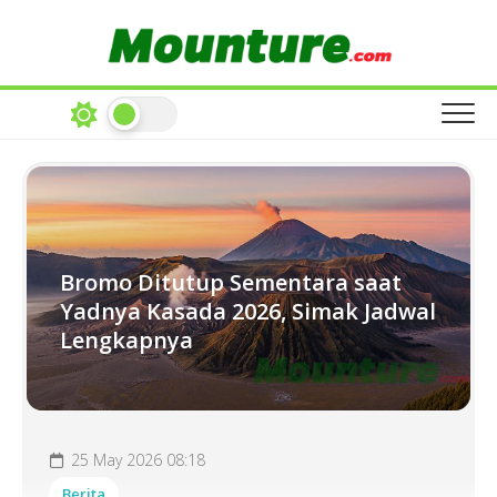
Skip
to
content
Bromo Ditutup Sementara saat
Yadnya Kasada 2026, Simak Jadwal
Lengkapnya
25 May 2026 08:18
Berita