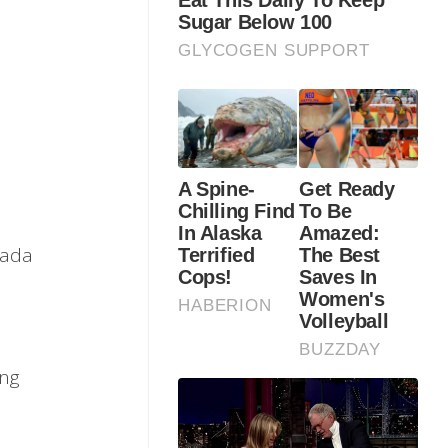
pada
ang