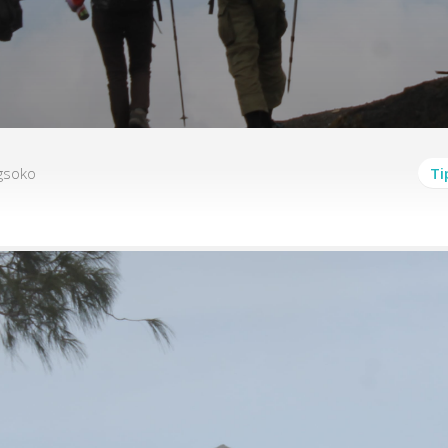
a
gsoko
Ti