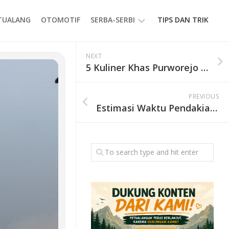
ETUALANG
OTOMOTIF
SERBA-SERBI
TIPS DAN TRIK
EVENT
NEXT
5 Kuliner Khas Purworejo yang Wajib Dicoba, dari Kupat Tahu hingga Dawet Unik
GAYA
HIDUP
PREVIOUS
PRODUK
Estimasi Waktu Pendakian Gunung Ciremai via Apuy, Jalur Tercepat ke Puncak