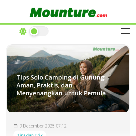
Skip
to
content
Tips Solo Camping di Gunung:
Aman, Praktis, dan
Menyenangkan untuk Pemula
9 December 2025 07:12
Tips dan Trik