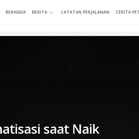
BERANDA
BERITA
CATATAN PERJALANAN
CERITA P
INFORMASI
atisasi saat Naik