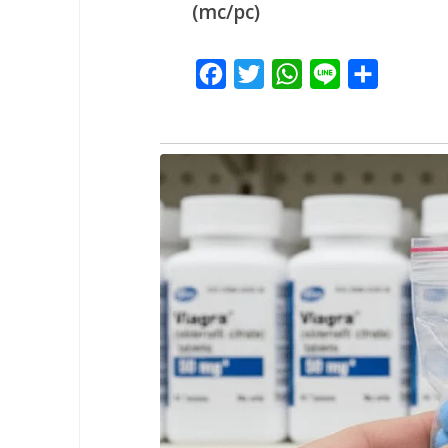
(mc/pc)
Facebook
Twitter
WhatsApp
Line
Share