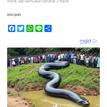
menit, dan kemudian istirahat 2 menit.
(mc/pd)
Facebook
Twitter
WhatsApp
Line
Share