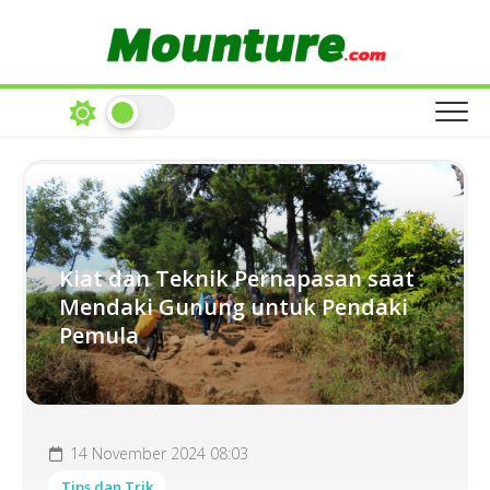
Skip
to
content
Kiat dan Teknik Pernapasan saat
Mendaki Gunung untuk Pendaki
Pemula
14 November 2024 08:03
Tips dan Trik