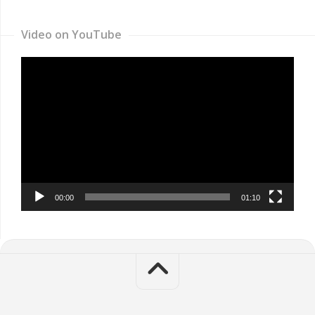
Video on YouTube
Video
Player
00:00
01:10