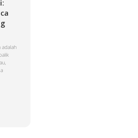
i:
aca
ng
 adalah
alik
au,
sa