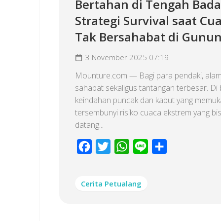
Bertahan di Tengah Bada
Strategi Survival saat Cu
Tak Bersahabat di Gunu
3 November 2025 07:19
Mounture.com — Bagi para pendaki, alam
sahabat sekaligus tantangan terbesar. Di b
keindahan puncak dan kabut yang memuk
tersembunyi risiko cuaca ekstrem yang bi
datang...
Facebook
Twitter
WhatsApp
Line
Share
Cerita Petualang