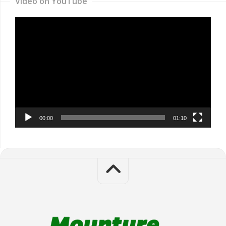
Video on YouTube
Video
Player
00:00
01:10