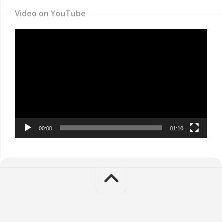
Video on YouTube
Video
Player
00:00
01:10