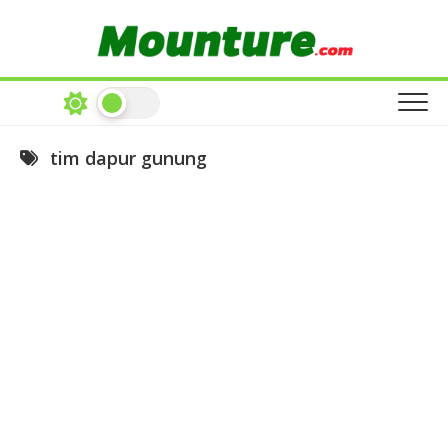
Skip
to
content
tim dapur gunung