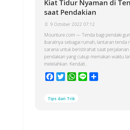
Kiat Tidur Nyaman di Te
saat Pendakian
9 October 2022 07:12
Mounture.com — Tenda bagi pendaki gu
ibaratnya sebagai rumah, lantaran tenda 
sarana untuk beristirahat saat perjalanan
pendakian yang cukup memakan waktu la
melelahkan. Kendati...
Facebook
Twitter
WhatsApp
Line
Share
Tips dan Trik