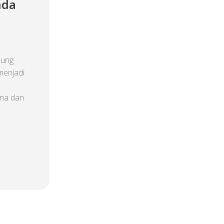
nda
nung
menjadi
ma dan