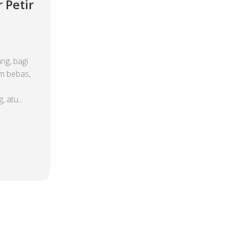
 Petir
ng, bagi
am bebas,
 atu...