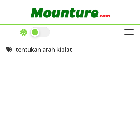
Skip
to
content
tentukan arah kiblat