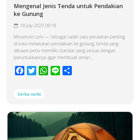
Mengenal Jenis Tenda untuk Pendakian
ke Gunung
18 July 2023 09:18
Mounture.com — Sebagai salah satu peralatan penting
di kala melakukan pendakian ke gunung, tenda yang
dibawa perlu memiliki standar yang sesuai dengan
peruntukkannya agar membuat aman,...
Facebook
Twitter
WhatsApp
Line
Share
Serba-serbi