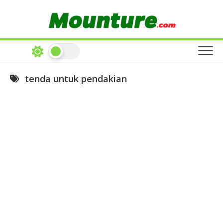
Skip
to
content
tenda untuk pendakian