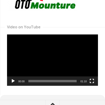
Video on YouTube
Video
Player
00:00
01:10