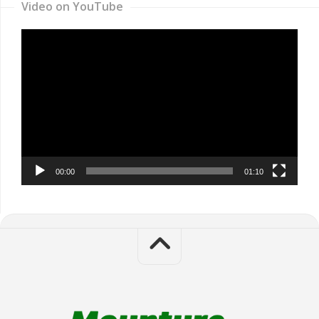
Video on YouTube
Video
Player
00:00
01:10