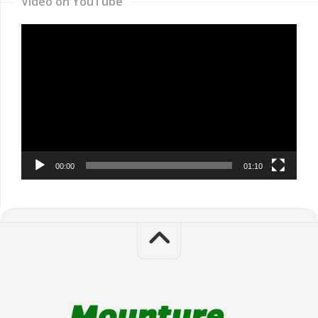
Video on YouTube
Video
Player
00:00
01:10