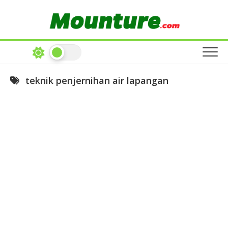
Skip
to
content
teknik penjernihan air lapangan