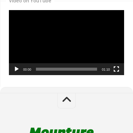
Video on YouTube
Video
Player
00:00
01:10