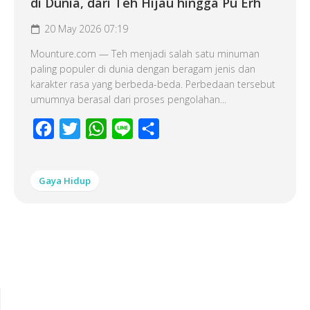
di Dunia, dari Teh Hijau hingga Pu Erh
20 May 2026 07:19
Mounture.com — Teh menjadi salah satu minuman
paling populer di dunia dengan beragam jenis dan
karakter rasa yang berbeda-beda. Perbedaan tersebut
umumnya berasal dari proses pengolahan...
Facebook
Twitter
WhatsApp
Line
Share
Gaya Hidup