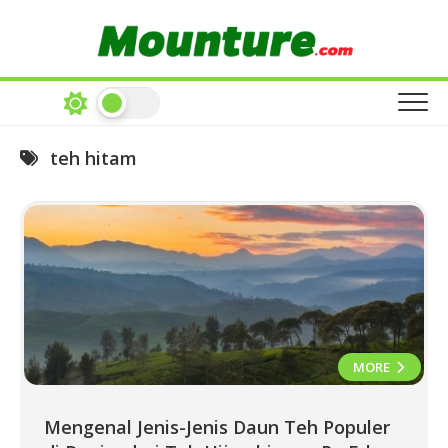
Skip
to
content
teh hitam
MORE
Mengenal Jenis-Jenis Daun Teh Populer