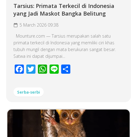
Tarsius: Primata Terkecil di Indonesia
yang Jadi Maskot Bangka Belitung
5 March 2026 09:38
Mounture.com — Tarsius merupakan salah satu
primata terkecil di Indonesia yang memiliki ciri khas
tubuh mungil dengan mata berukuran sangat besar.
Satwa ini dapat dijumpai...
Facebook
Twitter
WhatsApp
Line
Share
Serba-serbi