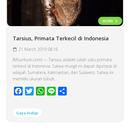
MORE
Tarsius, Primata Terkecil di Indonesia
21 March 2019 08:16
(Mounture.com) — Tarsius adalah salah satu primata
terkecil di Indonesia. Satwa mungil ini dapat dijumpai di
wilayah Sumatera, Kalimantan, dan Sulawesi. Satwa ini
memiliki ukuran tubuh...
Facebook
Twitter
WhatsApp
Line
Share
Gaya Hidup