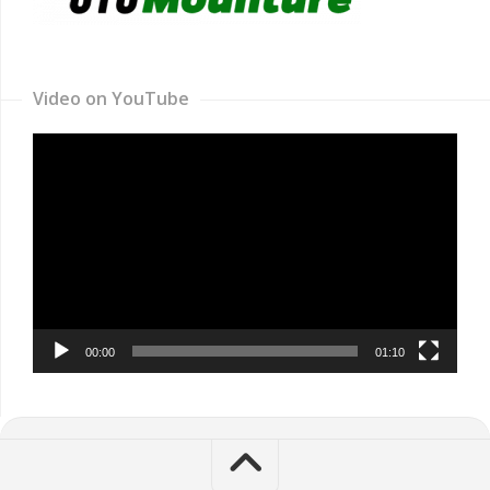
Video on YouTube
Video
Player
00:00
01:10