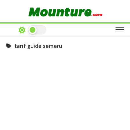
Skip
to
content
tarif guide semeru