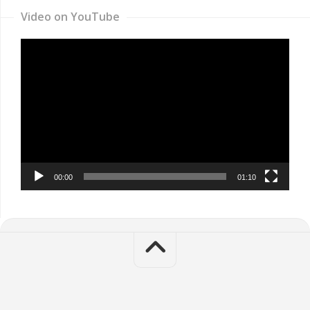
Video on YouTube
Video
Player
00:00
01:10