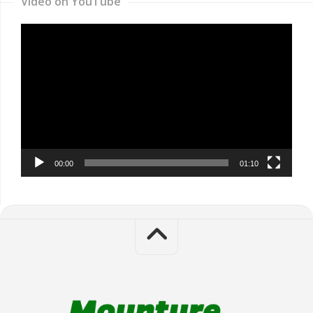
Video on YouTube
Video
Player
00:00
01:10