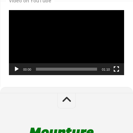
Video on YouTube
Video
Player
00:00
01:10