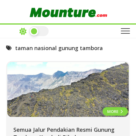
Skip
to
content
taman nasional gunung tambora
MORE
Semua Jalur Pendakian Resmi Gunung