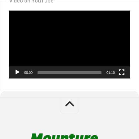
Video on YouTube
Video
Player
00:00
01:10