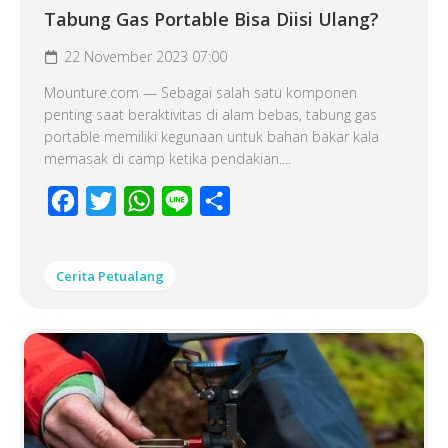
Tabung Gas Portable Bisa Diisi Ulang?
22 November 2023 07:00
Mounture.com — Sebagai salah satu komponen
penting saat beraktivitas di alam bebas, tabung gas
portable memiliki kegunaan untuk bahan bakar kala
memasak di camp ketika pendakian....
Facebook
Twitter
WhatsApp
Line
Share
Cerita Petualang