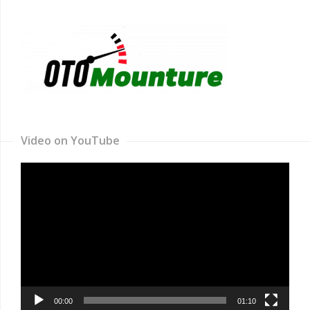
Video on YouTube
Video
Player
00:00
01:10