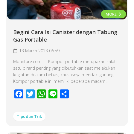
MORE
Begini Cara Isi Canister dengan Tabung
Gas Portable
13 March 2023 06:59
Mounture.com — Kompor portable merupakan salah
satu piranti penting yang dibutuhkan saat melakukan
kegiatan di alam bebas, khususnya mendaki gunung.
Kompor portable ini memiliki beberapa macam...
Facebook
Twitter
WhatsApp
Line
Share
Tips dan Trik