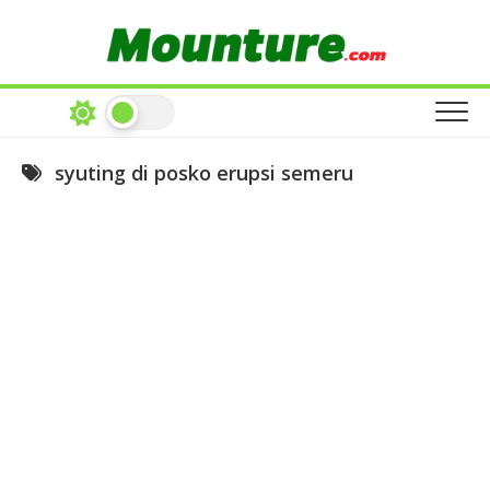
Skip
to
content
syuting di posko erupsi semeru