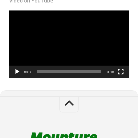
Video on YouTube
Video
Player
00:00
01:10