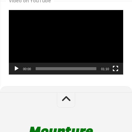
Video on YouTube
Video
Player
00:00
01:10