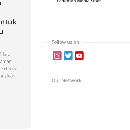
n
Pedoman Media Siber
ntuk
u
Follow us on
 lalu
Instagram
Twitter
YouTube
 Taman
Channel
S) tengah
ndakian
Our Network