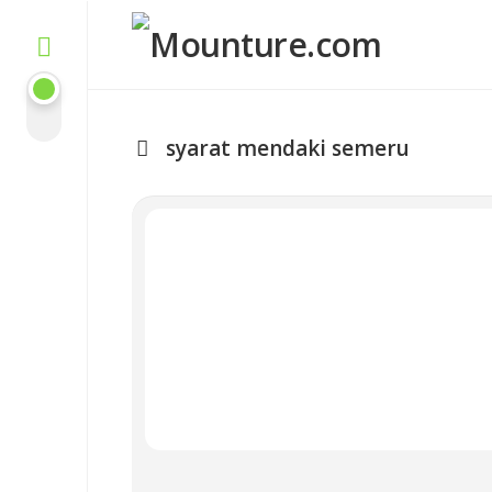
Skip
to
content
syarat mendaki semeru