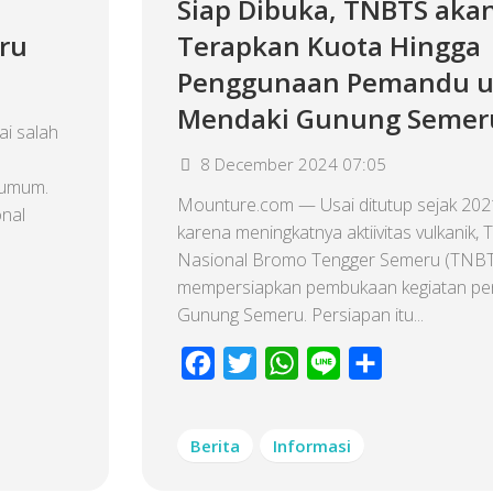
Siap Dibuka, TNBTS aka
ru
Terapkan Kuota Hingga
Penggunaan Pemandu u
Mendaki Gunung Semer
i salah
8 December 2024 07:05
k umum.
Mounture.com — Usai ditutup sejak 2021
nal
karena meningkatnya aktiivitas vulkanik,
Nasional Bromo Tengger Semeru (TNBT
mempersiapkan pembukaan kegiatan pe
Gunung Semeru. Persiapan itu...
Facebook
Twitter
WhatsApp
Line
Share
Berita
Informasi