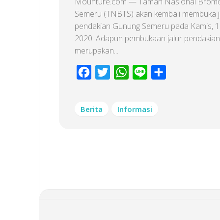
Mounture.com — Taman Nasional Bromo
Semeru (TNBTS) akan kembali membuka j
pendakian Gunung Semeru pada Kamis, 1
2020. Adapun pembukaan jalur pendakian 
merupakan...
Facebook
Twitter
WhatsApp
Line
Share
Berita
Informasi