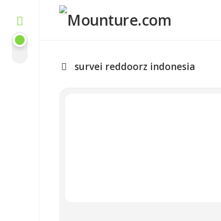
Skip
to
content
survei reddoorz indonesia