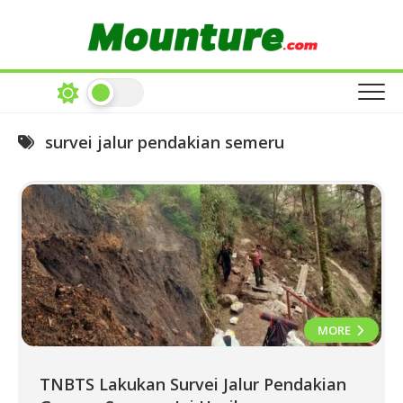
Skip
to
content
survei jalur pendakian semeru
MORE
TNBTS Lakukan Survei Jalur Pendakian