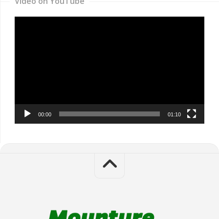
Video on YouTube
Video
Player
00:00
01:10