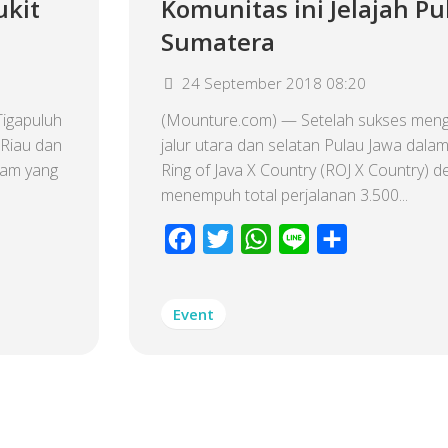
kit
Komunitas ini Jelajah Pu
Sumatera
24 September 2018 08:20
igapuluh
(Mounture.com) — Setelah sukses mengel
 Riau dan
jalur utara dan selatan Pulau Jawa dalam
ram yang
Ring of Java X Country (ROJ X Country) 
menempuh total perjalanan 3.500...
Facebook
Twitter
WhatsApp
Line
Share
Event