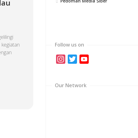
lau
Pedoman Media Siber
ilingi
 kegiatan
Follow us on
dengan
Instagram
Twitter
YouTube
Channel
Our Network