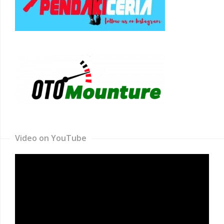
Video on YouTube
Video
Player