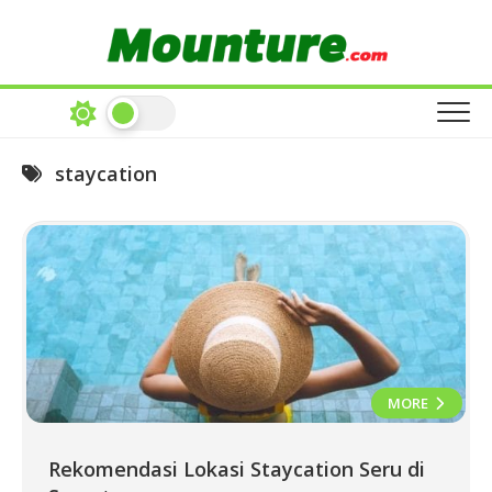
Skip
to
content
staycation
MORE
Rekomendasi Lokasi Staycation Seru di